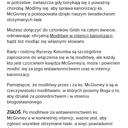
w potrzebie, zwłaszcza gdy borykają się z poważną
chorobą. Módlmy się, aby sprawa kanonizacji ks.
McGivney’a postepowała dzięki naszym świadectwom
otrzymanych łask.
Możesz dołączyć do członków Gildii na całym świecie,
odmawiając oficjalną
Modlitwę w intencji kanonizacji
,
bądź też modląc się własnymi słowami.
Rady i rodziny Rycerzy Kolumba są szczególnie
zaproszone do włączenia się w tę modlitwę, ale każdy,
kto jest czcicielem księdza McGivney'a, może i powinien
modlić się za jego wstawiennictwem oraz w intencji
kanonizacji.
Pamiętajcie, że modlitwy przez i za ks. McGivney’a są w
rzeczywistości modlitwami, w których prosimy Boga o to,
aby działał za pośrednictwem i w imieniu
błogosławionego.
ZGŁOŚ.
Po modlitwie za wstawiennictwem ks.
McGivney’a w konkretnej intencji, ważne jest, aby
zgłosić wszelkie otrzymane łaski, a więc powiadomić