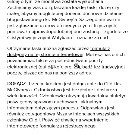
Gildię o tym, że modlitwa została wysłuchana.
Zachęcamy was do zgłaszania każdej łaski, dużej czy
małej, abyśmy mogli lepiej docenić duchowe działanie
błogosławionego ks. McGivney’a. Szczególnie ważne
jest zgłaszanie uzdrowień medycznych i fizycznych,
ponieważ najprawdopodobniej one zostaną – zgodnie ze
ścisłymi wytycznymi Watykanu – uznane za cud.
Otrzymane łaski można zgłaszać przez
formularz
dostępny na tej stronie internetowej
. Możesz nas o nich
powiadamiać także za pośrednictwem poczty
elektronicznej (
guild@kofc.org
), bądź też tradycyjnej
poczty, pisząc do nas na poniższy adres.
DOŁĄCZ.
Trzecim krokiem jest dołączenie do Gildii ks.
McGivney'a. Członkostwo jest bezpłatne i dostarcza
wielu korzyści. Członkowie otrzymują kwartalny biuletyn
poświęcony sprawom duchowym i aktualnym
informacjom dotyczącym procesu. Odprawiana jest
również cotygodniowa Msza w intencjach wszystkich
członków Gildii. Poświęć chwilę na wypełnienie
internetowego formularza rejestracyjnego
.