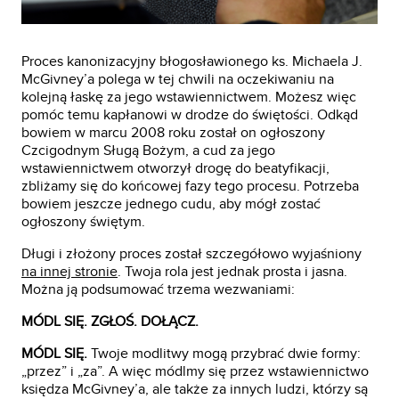
Proces kanonizacyjny błogosławionego ks. Michaela J.
McGivney’a polega w tej chwili na oczekiwaniu na
kolejną łaskę za jego wstawiennictwem. Możesz więc
pomóc temu kapłanowi w drodze do świętości. Odkąd
bowiem w marcu 2008 roku został on ogłoszony
Czcigodnym Sługą Bożym, a cud za jego
wstawiennictwem otworzył drogę do beatyfikacji,
zbliżamy się do końcowej fazy tego procesu. Potrzeba
bowiem jeszcze jednego cudu, aby mógł zostać
ogłoszony świętym.
Długi i złożony proces został szczegółowo wyjaśniony
na innej stronie
. Twoja rola jest jednak prosta i jasna.
Można ją podsumować trzema wezwaniami:
MÓDL SIĘ. ZGŁOŚ. DOŁĄCZ.
MÓDL SIĘ.
Twoje modlitwy mogą przybrać dwie formy:
„przez” i „za”. A więc módlmy się przez wstawiennictwo
księdza McGivney’a, ale także za innych ludzi, którzy są